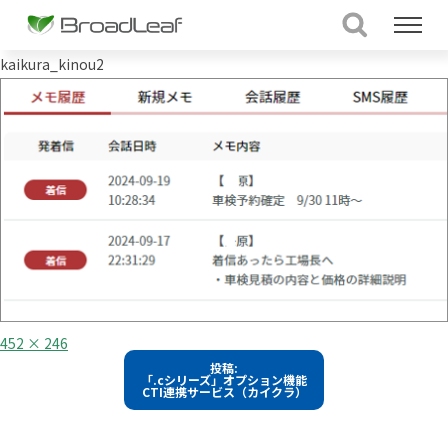
kaikura_kinou2
フ
452 × 246
ル
投
投稿:
サ
「.cシリーズ」オプション機能
イ
稿
CTI連携サービス（カイクラ）
ズ
ナ
ビ