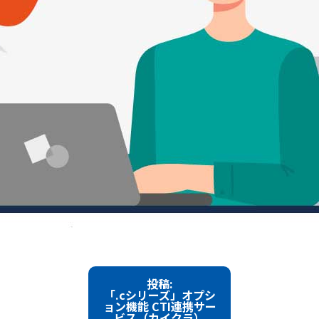
投稿:
「.cシリーズ」オプシ
ョン機能 CTI連携サー
ビス（カイクラ）