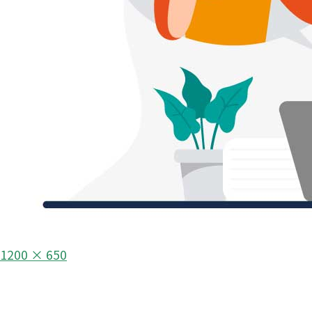
フ
1200 × 650
ル
投
サ
イ
稿
ズ