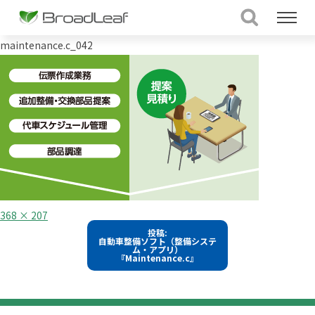
maintenance.c_042
フ
368 × 207
ル
投
投稿:
サ
自動車整備ソフト（整備システ
イ
稿
ム・アプリ）
ズ
『Maintenance.c』
ナ
ビ
ゲ