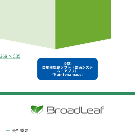
フ
368 × 535
ル
投
投稿:
サ
自動車整備ソフト（整備システ
イ
稿
ム・アプリ）
ズ
『Maintenance.c』
ナ
ビ
ゲ
ー
シ
ョ
ン
会社概要