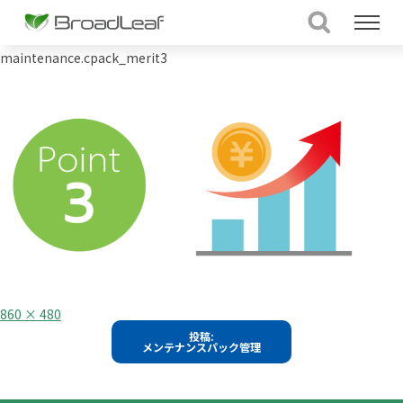
maintenance.cpack_merit3
フ
860 × 480
ル
投
投稿:
サ
メンテナンスパック管理
イ
稿
ズ
ナ