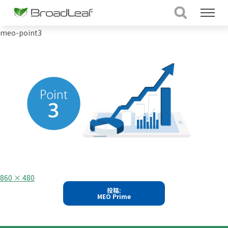
meo-point3
フ
860 × 480
ル
投
投稿:
サ
MEO Prime
イ
稿
ズ
ナ