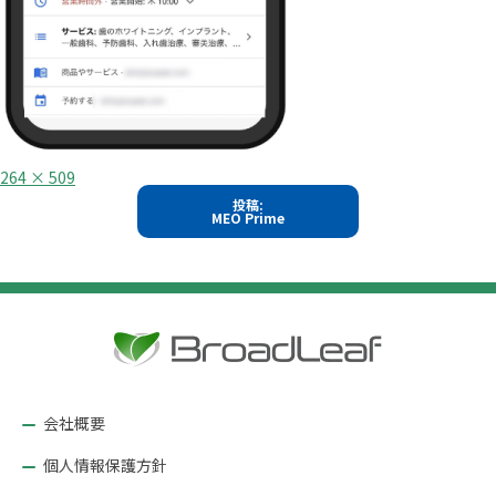
フ
264 × 509
ル
投
投稿:
サ
MEO Prime
イ
稿
ズ
ナ
ビ
ゲ
ー
シ
ョ
会社概要
ン
個人情報保護方針