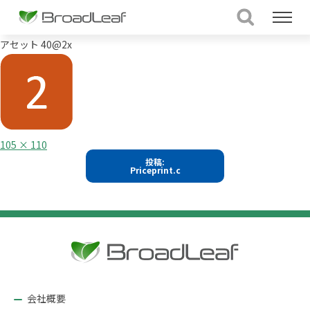
アセット 40@2x
フ
105 × 110
ル
投
投稿:
サ
Priceprint.c
イ
稿
ズ
ナ
ビ
ゲ
ー
シ
ョ
会社概要