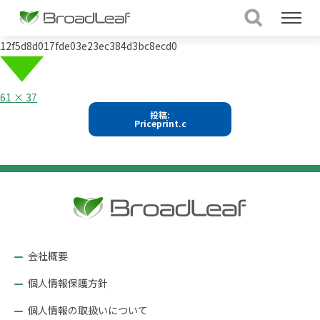
12f5d8d017fde03e23ec384d3bc8ecd0
フ
61 × 37
ル
投
投稿:
サ
Priceprint.c
イ
稿
ズ
ナ
ビ
ゲ
ー
シ
ョ
会社概要
ン
個人情報保護方針
個人情報の取扱いについて