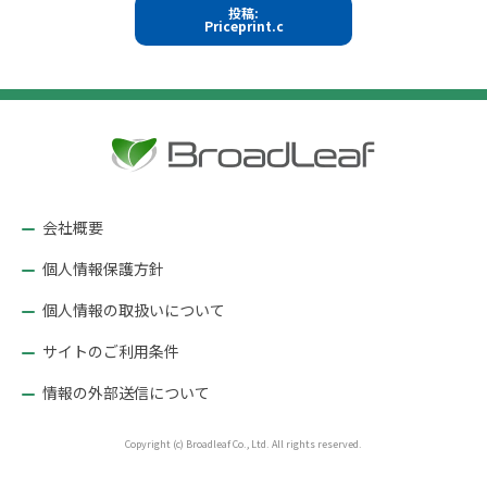
ル
投
投稿:
サ
Priceprint.c
イ
稿
ズ
ナ
ビ
ゲ
ー
シ
ョ
会社概要
ン
個人情報保護方針
個人情報の取扱いについて
サイトのご利用条件
情報の外部送信について
Copyright (c) Broadleaf Co., Ltd. All rights reserved.