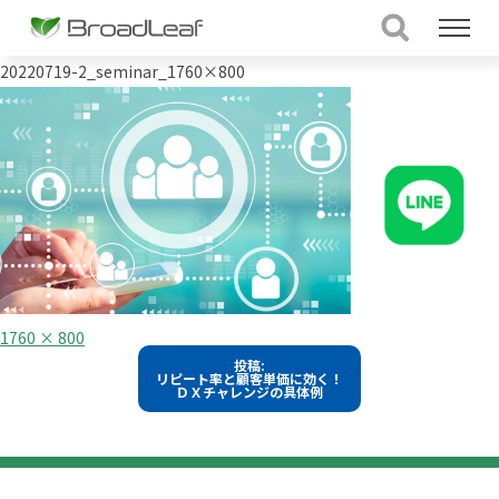
20220719-2_seminar_1760×800
フ
1760 × 800
ル
投
投稿:
サ
リピート率と顧客単価に効く！
イ
稿
ＤＸチャレンジの具体例
ズ
ナ
ビ
ゲ