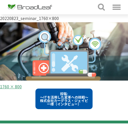
20220823_seminar_1760×800
フ
1760 × 800
ル
投
投稿:
サ
～ITを活用した変革への挑戦～
イ
稿
株式会社カーグラス・ジェイピ
ズ
ー様（インタビュー）
ナ
ビ
ゲ