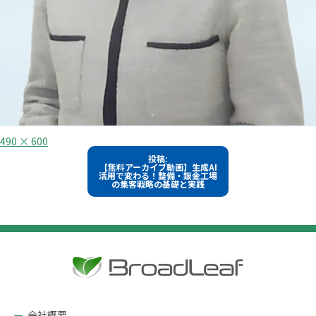
フ
490 × 600
ル
投
投稿:
サ
【無料アーカイブ動画】生成AI
イ
稿
活用で変わる！整備・鈑金工場
ズ
の集客戦略の基礎と実践
ナ
ビ
ゲ
ー
シ
ョ
ン
会社概要