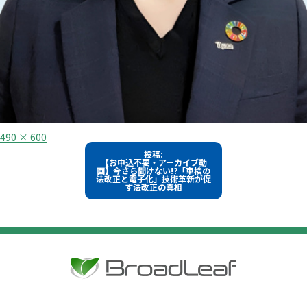
フ
490 × 600
ル
投
投稿:
サ
【お申込不要・アーカイブ動
イ
稿
画】今さら聞けない!?「車検の
ズ
法改正と電子化」技術革新が促
す法改正の真相
ナ
ビ
ゲ
ー
シ
ョ
ン