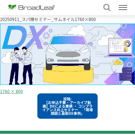
20250911_スパ検セミナー_サムネイル1760×800
フ
1760 × 800
ル
投
投稿:
サ
【お申込不要・アーカイブ動
イ
稿
画】DXによる業績 ・ コンプラ
ズ
イアンス向上セミナー 「現場
課題と最新DX事例」
ナ
ビ
ゲ