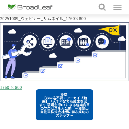
20251009_ウェビナー_サムネイル_1760×800
フ
1760 × 800
ル
投
投稿:
サ
【お申込不要・アーカイブ動
イ
稿
画】「人手不足でも成果を出
ズ
す!」現場主導DXによる組織変革
のプロセスを大公開 ～和歌山
ナ
自動車株式会社様に学ぶ成功の
ステップ～
ビ
ゲ