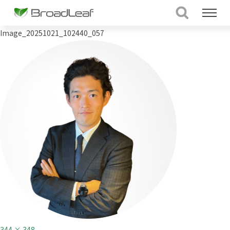
Image_20251021_102440_057
フ
344 × 348