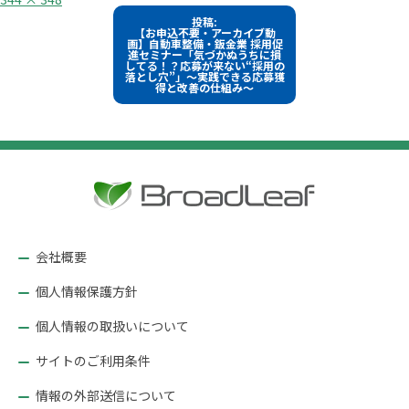
ル
投
投稿:
サ
【お申込不要・アーカイブ動
イ
稿
画】自動車整備・鈑金業 採用促
ズ
進セミナー「気づかぬうちに損
してる！？応募が来ない“採用の
ナ
落とし穴”」～実践できる応募獲
得と改善の仕組み～
ビ
ゲ
ー
シ
ョ
ン
会社概要
個人情報保護方針
個人情報の取扱いについて
サイトのご利用条件
情報の外部送信について