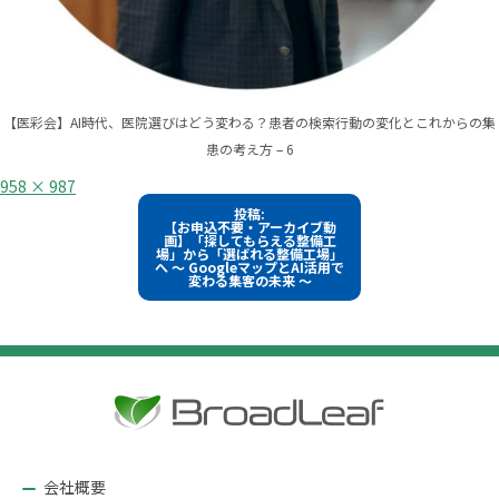
【医彩会】AI時代、医院選びはどう変わる？患者の検索行動の変化とこれからの集
患の考え方 – 6
フ
958 × 987
ル
投
投稿:
サ
【お申込不要・アーカイブ動
イ
稿
画】「探してもらえる整備工
ズ
場」から「選ばれる整備工場」
へ ～ GoogleマップとAI活用で
ナ
変わる集客の未来 ～
ビ
ゲ
ー
シ
ョ
ン
会社概要