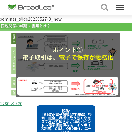
seminar_slide20230527-8_new
フ
1280 × 720
ル
投
投稿:
サ
【#1改正電子帳簿保存法編】 整
イ
稿
備・鈑金工場様を取り巻く今覚
ズ
えておいて頂きたい10のポイン
ト～電子帳簿保存法、インボイ
ナ
ス制度、OSS、OBD車検、エー
ミング～