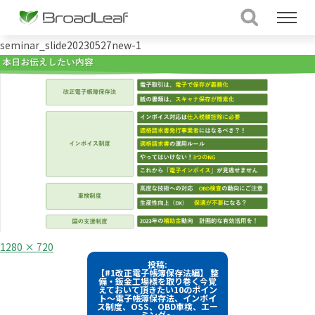
seminar_slide20230527new-1
フ
1280 × 720
ル
投
投稿:
サ
【#1改正電子帳簿保存法編】 整
イ
稿
備・鈑金工場様を取り巻く今覚
ズ
えておいて頂きたい10のポイン
ト～電子帳簿保存法、インボイ
ナ
ス制度、OSS、OBD車検、エー
ミング～