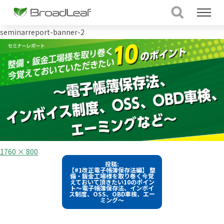
seminarreport-banner-2
フ
1760 × 800
ル
投
投稿:
サ
【#1改正電子帳簿保存法編】 整
イ
稿
備・鈑金工場様を取り巻く今覚
ズ
えておいて頂きたい10のポイン
ト～電子帳簿保存法、インボイ
ナ
ス制度、OSS、OBD車検、エー
ミング～
ビ
ゲ