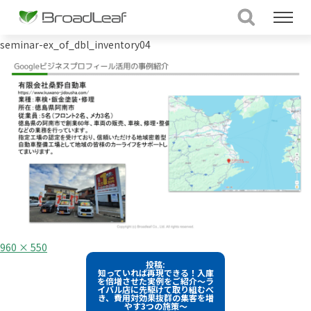
seminar-ex_of_dbl_inventory04
フ
960 × 550
ル
投
投稿:
サ
知っていれば再現できる！入庫
イ
稿
を倍増させた実例をご紹介～ラ
ズ
イバル店に先駆けて取り組むべ
き、費用対効果抜群の集客を増
ナ
やす3つの施策～