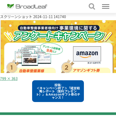
スクリーンショット 2024-11-11 141740
フ
799 × 363
ル
投
投稿:
サ
＜キャンペーン終了＞「経営戦
イ
稿
略レポート（無料プレゼン
ズ
ト）」＆Amazonギフト券のチ
ャンス！
ナ
ビ
ゲ