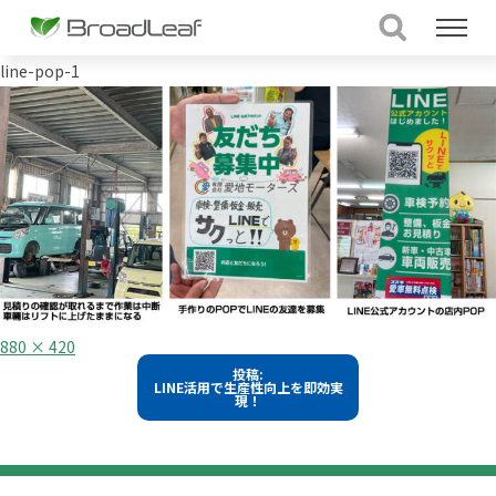
line-pop-1
フ
880 × 420
ル
投
投稿:
サ
LINE活用で生産性向上を即効実
イ
稿
現！
ズ
ナ
ビ
ゲ