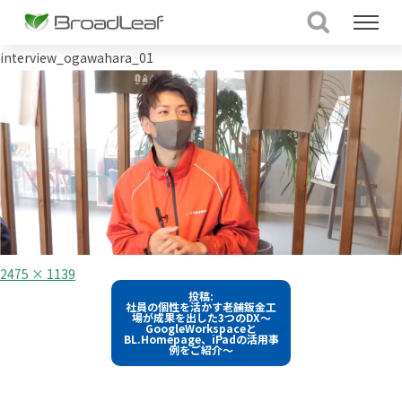
interview_ogawahara_01
フ
2475 × 1139
ル
投
投稿:
サ
社員の個性を活かす老舗鈑金工
イ
稿
場が成果を出した3つのDX～
ズ
GoogleWorkspaceと
BL.Homepage、iPadの活用事
ナ
例をご紹介～
ビ
ゲ