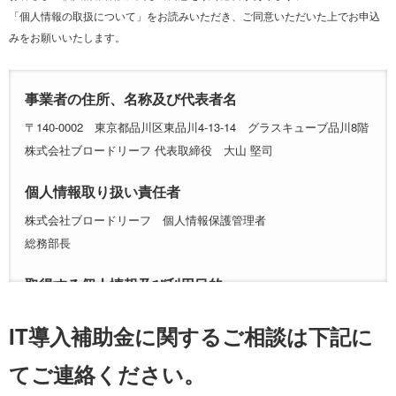
「個人情報の取扱について」をお読みいただき、ご同意いただいた上でお申込
みをお願いいたします。
事業者の住所、名称及び代表者名
〒140-0002 東京都品川区東品川4-13-14 グラスキューブ品川8階
株式会社ブロードリーフ 代表取締役 大山 堅司
個人情報取り扱い責任者
株式会社ブロードリーフ 個人情報保護管理者
総務部長
取得する個人情報及び利用目的
当社はお問合せ頂いた方の個人情報を以下の目的で利用します。
IT導入補助金に関するご相談は下記に
氏名、会社名、所属、役職、メールアドレス及びその他ご入力
頂く情報を以下の目的で利用します。
てご連絡ください。
ご本人からのお問合せ及びご要望に対する対応