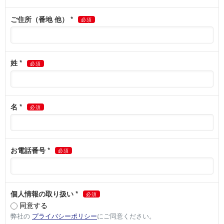
本ウェブサイトでは、より適切なサービス・コンテンツをお客さま
にご提供するためにCookieを利用しております。
Cookieとは、ウェブサイトにアクセスしたときにウェブサイトがコ
ンピュータまたはモバイル端末に保存させる小さなテキストファイ
ルです。
本ウェブサイトでは、以下の目的でCookieを使用しています。
本ウェブサイト上でお客さまを特定し、本ウェブサイト上の機
能を提供するため
本ウェブサイトにおけるお客さまの閲覧行動等を分析するため
お客さまのブラウザの設定により、事前にCookie使用サイトである
ことを表示したり、受取りを拒否したりすることができます。お客
さまがCookieを使用しない設定としている場合、当ウェブサイトで
使用できる機能については制限される可能性がありますのでご了承
ください。なお、ブラウザの設定により、Cookieの機能を無効にす
ることができますが、その結果、本ウェブサイトのサービスの一部
がご利用いただけなくなることがあります。