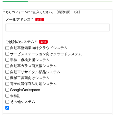
取得した閲覧履歴等の情報を分析して、以下の目的で利用しま
す。
趣味や嗜好に応じた商品又はサービスに関する広告
の表示のため
趣味や嗜好に応じた当社及び提携先のサービスのご
案内のため
第三者提供について
本人の同意がある場合又は法令に基づく場合を除き、取得した個人
情報を第三者に提供することはありません。
業務委託について
取得した個人情報の取扱いを外部事業者に委託する場合がありま
す。その場合、弊社は十分な個人情報保護の水準を確保しているこ
とを条件として業務委託先を選定し、機密保持契約を結び行いま
す。また、業務委託先に対し、必要かつ適切な監督を行います。