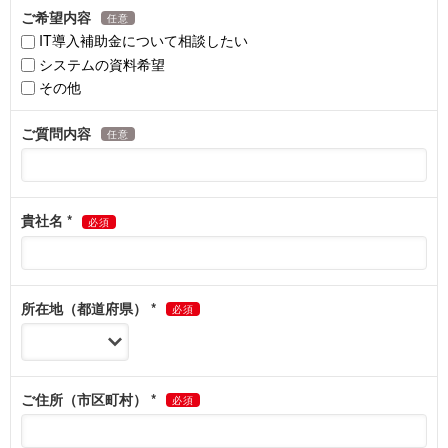
開示対象個人情報の開示等および問い合わせ窓口につ
いて
ご本人又は代理人より、開示対象個人情報の利用目的の通知・開
示・内容の訂正・追加または削除・利用の停止・消去及び第三者へ
の提供の停止（「開示等」という）を求められた場合には、これに
対応いたします。下記「お問い合わせ窓口」までお申し出くださ
い。
個人情報提供の任意性について
個人情報の提供はお客さまの任意となりますが、お申し込み・お問
い合わせに必要とされる項目に記入がない場合や内容が正確でない
場合には、ご依頼に対し対応できないことがありますので予めご了
承ください。
本人が容易に認識できない方法による個人情報の取得
について