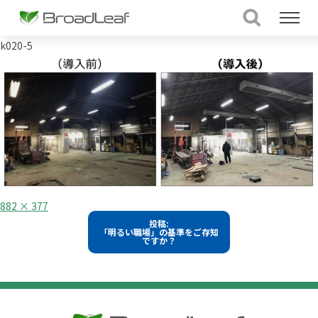
k020-5
フ
882 × 377
ル
投
投稿:
サ
「明るい職場」の基準をご存知
イ
稿
ですか？
ズ
ナ
ビ
ゲ