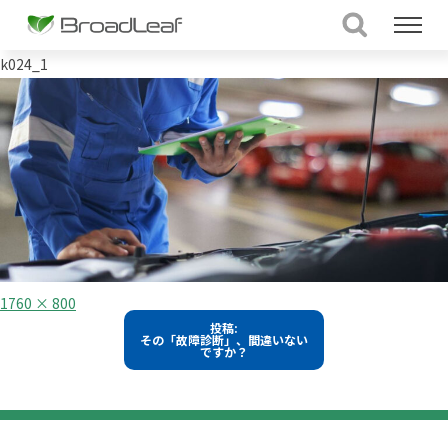
k024_1
フ
1760 × 800
ル
投
投稿:
サ
その「故障診断」、間違いない
イ
稿
ですか？
ズ
ナ
ビ
ゲ