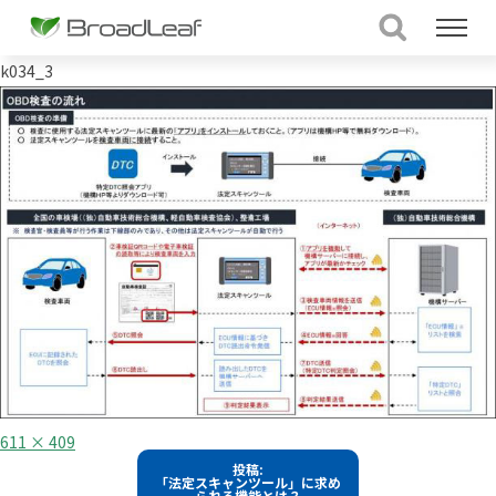
k034_3
フ
611 × 409
ル
投
投稿:
サ
「法定スキャンツール」に求め
イ
稿
られる機能とは？