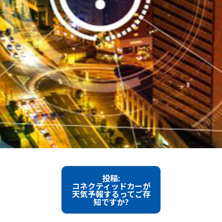
投稿:
コネクティッドカーが
天気予報するってご存
知ですか?