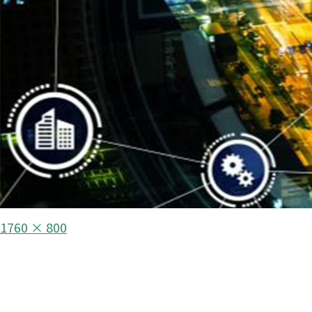
フ
1760 × 800
ル
投
サ
イ
稿
ズ
ナ