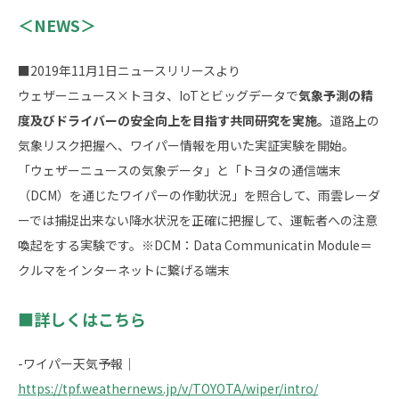
＜NEWS＞
■2019年11月1日ニュースリリースより
ウェザーニュース×トヨタ、IoTとビッグデータで
気象予測の精
度及びドライバーの安全向上を目指す共同研究を実施。
道路上の
気象リスク把握へ、ワイパー情報を用いた実証実験を開始。
「ウェザーニュースの気象データ」と「トヨタの通信端末
（DCM）を通じたワイパーの作動状況」を照合して、雨雲レーダ
ーでは捕捉出来ない降水状況を正確に把握して、運転者への注意
喚起をする実験です。※DCM：Data Communicatin Module＝
クルマをインターネットに繋げる端末
■詳しくはこちら
-ワイパー天気予報｜
https://tpf.weathernews.jp/v/TOYOTA/wiper/intro/