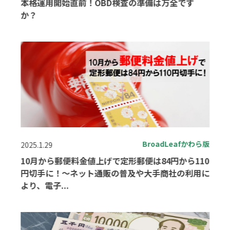
本格運用開始直前！OBD検査の準備は万全です
か？
BroadLeafかわら版
2025.1.29
10月から郵便料金値上げで定形郵便は84円から110
円切手に！～ネット通販の普及や大手商社の利用に
より、電子...