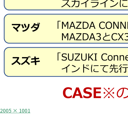
フ
2005 × 1001
ル
投
サ
イ
稿