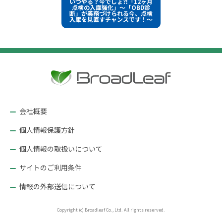
いつやる？今でしょ⁈「12ヶ月
イ
稿
点検の入庫強化」～「OBD診
ズ
断」が義務づけられる今、点検
入庫を見直すチャンスです！～
ナ
ビ
ゲ
ー
シ
ョ
ン
会社概要
個人情報保護方針
個人情報の取扱いについて
サイトのご利用条件
情報の外部送信について
Copyright (c) Broadleaf Co., Ltd. All rights reserved.