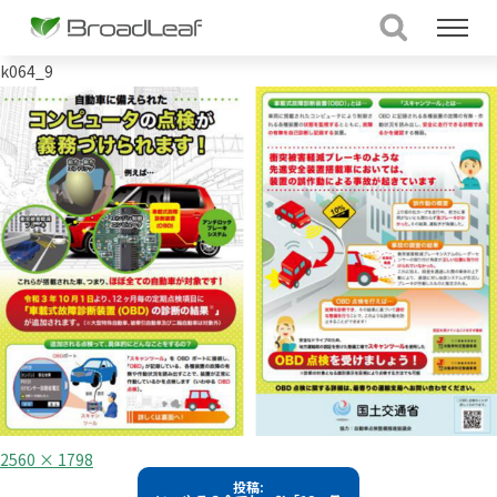
k064_9
フ
2560 × 1798
ル
投
投稿:
サ