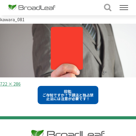
kawara_081
フ
722 × 286
ル
投
投稿:
サ
ご存知ですか？下請法と独占禁
イ
稿
止法には注意が必要です！
ズ
ナ
ビ
ゲ
ー