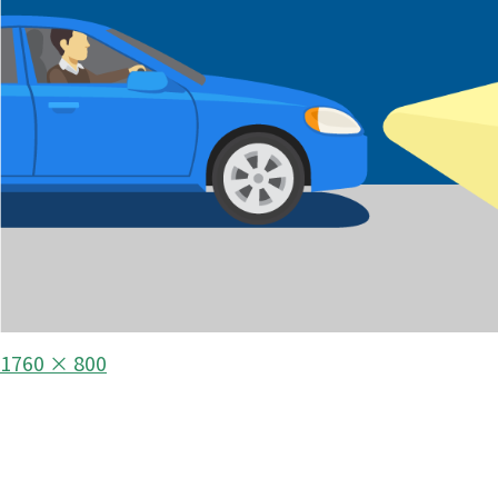
フ
1760 × 800
ル
投
サ
イ
稿
ズ
ナ