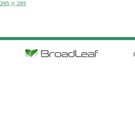
フ
295 × 295
ル
投
サ
イ
稿
ズ
ナ
ビ
ゲ
ー
シ
ョ
ン