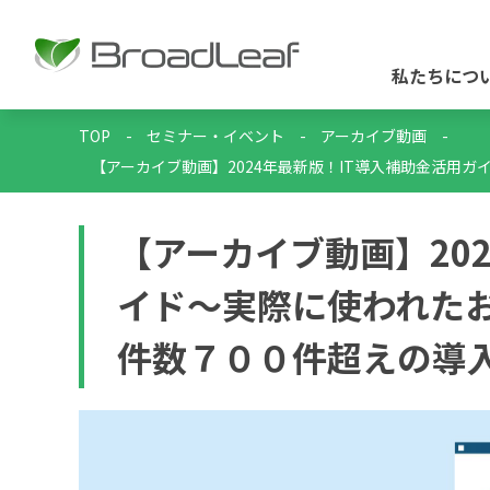
私たちにつ
TOP
-
セミナー・イベント
-
アーカイブ動画
-
【アーカイブ動画】2024年最新版！IT導入補助金活用
【アーカイブ動画】20
イド～実際に使われた
件数７００件超えの導