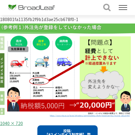
180801fa1135fb2f9b1d3ae25cb678f0-1
フ
1040 × 720
ル
投
投稿:
サ
【#2 インボイス制度編】 整