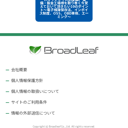
イ
稿
備・鈑金工場様を取り巻く今覚
ズ
えておいて頂きたい10のポイン
ト～電子帳簿保存法、インボイ
ナ
ス制度、OSS、OBD車検、エー
ミング～
ビ
ゲ
ー
シ
ョ
ン
会社概要
個人情報保護方針
個人情報の取扱いについて
サイトのご利用条件
情報の外部送信について
Copyright (c) Broadleaf Co., Ltd. All rights reserved.