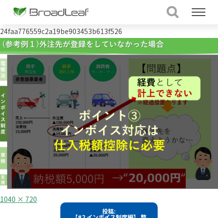
24faa776559c2a19be903453b613f526
フ
1040 × 720
ル
投
投稿:
サ
【#2 インボイス制度編】 整