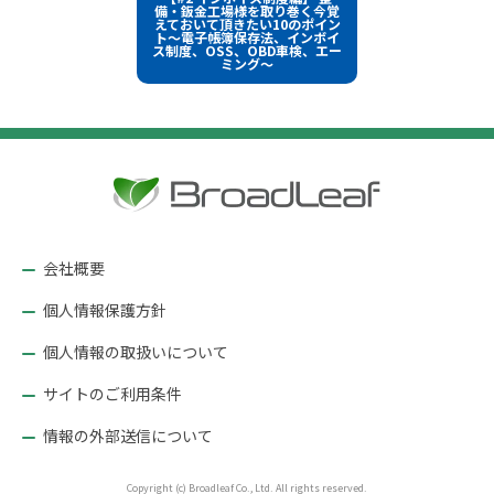
イ
稿
備・鈑金工場様を取り巻く今覚
ズ
えておいて頂きたい10のポイン
ト～電子帳簿保存法、インボイ
ナ
ス制度、OSS、OBD車検、エー
ミング～
ビ
ゲ
ー
シ
ョ
ン
会社概要
個人情報保護方針
個人情報の取扱いについて
サイトのご利用条件
情報の外部送信について
Copyright (c) Broadleaf Co., Ltd. All rights reserved.