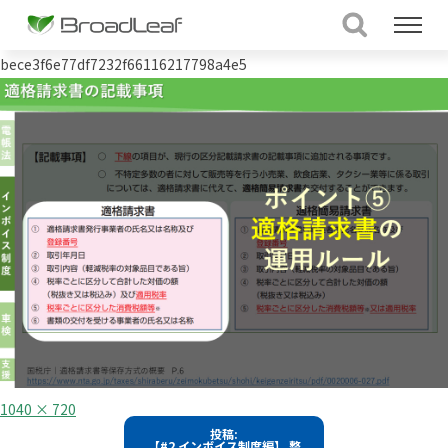
bece3f6e77df7232f66116217798a4e5
フ
1040 × 720
ル
投
投稿:
サ
【#2 インボイス制度編】 整