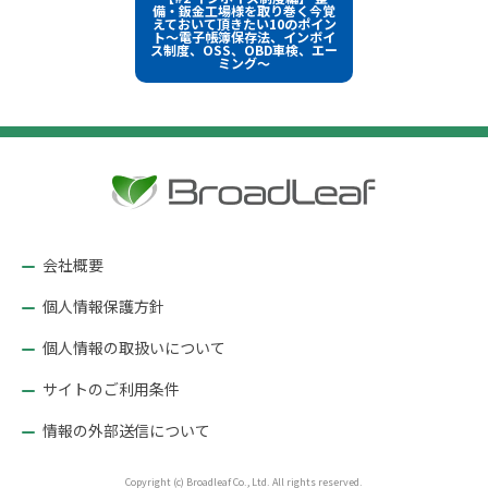
イ
稿
備・鈑金工場様を取り巻く今覚
ズ
えておいて頂きたい10のポイン
ト～電子帳簿保存法、インボイ
ナ
ス制度、OSS、OBD車検、エー
ミング～
ビ
ゲ
ー
シ
ョ
ン
会社概要
個人情報保護方針
個人情報の取扱いについて
サイトのご利用条件
情報の外部送信について
Copyright (c) Broadleaf Co., Ltd. All rights reserved.