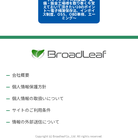
イ
稿
備・鈑金工場様を取り巻く今覚
ズ
えておいて頂きたい10のポイン
ト～電子帳簿保存法、インボイ
ナ
ス制度、OSS、OBD車検、エー
ミング～
ビ
ゲ
ー
シ
ョ
ン
会社概要
個人情報保護方針
個人情報の取扱いについて
サイトのご利用条件
情報の外部送信について
Copyright (c) Broadleaf Co., Ltd. All rights reserved.