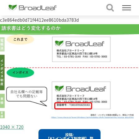
c3e864edb0d71f4412ee8610bda3783d
フ
1040 × 720
ル
投
投稿:
サ
【#2 インボイス制度編】 整