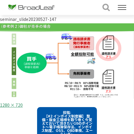
seminar_slide20230527-147
フ
1280 × 720
ル
投
投稿:
サ
【#2 インボイス制度編】 整
イ
稿
備・鈑金工場様を取り巻く今覚
ズ
えておいて頂きたい10のポイン
ト～電子帳簿保存法、インボイ
ナ
ス制度、OSS、OBD車検、エー
ミング～