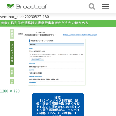
seminar_slide20230527-150
フ
1280 × 720
ル
投
投稿:
サ
【#2 インボイス制度編】 整
イ
稿
備・鈑金工場様を取り巻く今覚
ズ
えておいて頂きたい10のポイン
ト～電子帳簿保存法、インボイ
ナ
ス制度、OSS、OBD車検、エー
ミング～