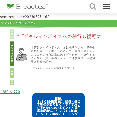
seminar_slide20230527-168
フ
1280 × 720
ル
投
投稿:
サ
【#3 OBD検査 編】 整備・鈑金
イ
稿
工場様を取り巻く今覚えておい
ズ
て頂きたい10のポイント～電子
帳簿保存法、インボイス制度、
ナ
OSS、OBD検査、エーミング～