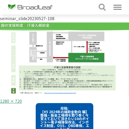
seminar_slide20230527-108
フ
1280 × 720
ル
投
投稿:
サ
【#5 2024年の補助金動向 編】
イ
稿
整備・鈑金工場様を取り巻く今
ズ
覚えておいて頂きたい10のポイ
ント～電子帳簿保存法、インボ
ナ
イス制度、OSS、OBD車検、エ
ーミング～