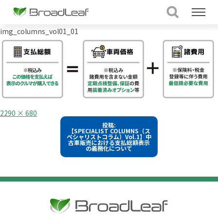
img_columns_vol01_01
フ
2290 × 680
ル
投
投稿:
サ
【SPECIALIST COLUMNS（ス
イ
稿
ペシャリストコラム）Vol.1】中
ズ
古車販売における支払総額表示
の義務化について
ナ
ビ
ゲ
ー
シ