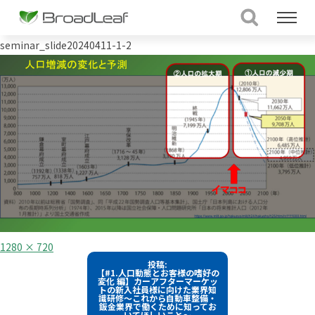
seminar_slide20240411-1-2
フ
1280 × 720
ル
投
投稿:
サ
【#1.人口動態とお客様の嗜好の
イ
稿
変化 編】カーアフターマーケッ
ズ
トの新入社員様に向けた業界知
識研修～これから自動車整備・
ナ
鈑金業界で働くために知ってお
いてほしいこと～