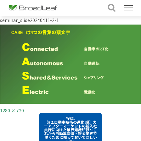
seminar_slide20240411-2-1
フ
1280 × 720
ル
投
投稿:
サ
【#2.自動車技術の進化 編】カ
イ
稿
ーアフターマーケットの新入社
ズ
員様に向けた業界知識研修～こ
れから自動車整備・鈑金業界で
ナ
働くために知っておいてほしい
こと～