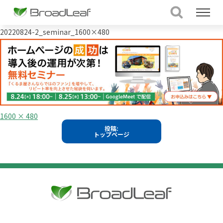
20220824-2_seminar_1600×480
フ
1600 × 480
ル
投
投稿:
サ
トップページ
イ
稿
ズ
ナ
ビ
ゲ
ー
シ